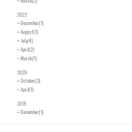
March(2)
2022
December(1)
August(1)
July(4)
April(2)
March(1)
2020
October(3)
April(1)
2019
December(1)