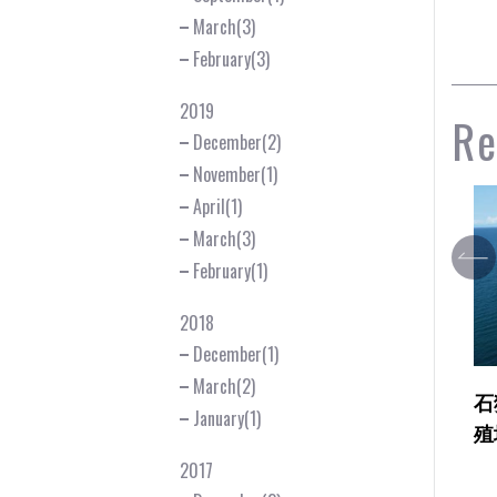
March(3)
February(3)
2019
Re
December(2)
November(1)
April(1)
March(3)
February(1)
2018
December(1)
March(2)
地区神岬沖魚礁
石狩湾周辺地区余市浜中増
January(1)
ロ国債）
殖場造成工事
2017