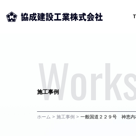
Work
施工事例
ホーム
施工事例
一般国道２２９号 神恵内