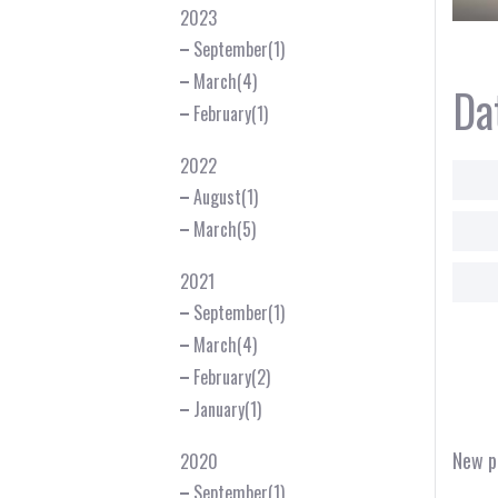
2023
September(1)
March(4)
Da
February(1)
2022
August(1)
March(5)
2021
September(1)
March(4)
February(2)
January(1)
New p
2020
September(1)