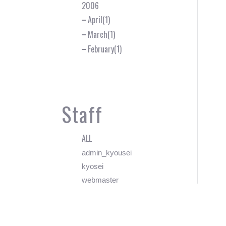
2006
April(1)
March(1)
February(1)
Staff
ALL
admin_kyousei
kyosei
webmaster