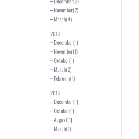
December(2)
November(2)
March(4)
2016
December(1)
November(1)
October(1)
March(2)
February(1)
2015
December(1)
October(1)
August(1)
March(1)