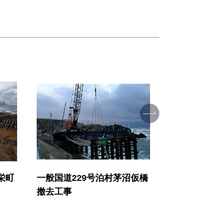
沼仮橋
北海道南西部地区川白沖合
北海道南
魚礁設置工事（26補正)
魚礁設置