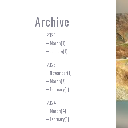
Archive
2026
March(1)
January(1)
2025
November(1)
March(7)
February(1)
2024
March(4)
February(1)