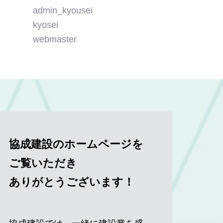
admin_kyousei
kyosei
webmaster
協成建設のホームページを
ご覧いただき
ありがとうございます！