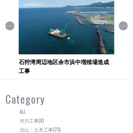
一般国道5号 余市町 栄町海岸擁壁
工事
Category
ALL
河川工事(8)
治山・土木工事(23)