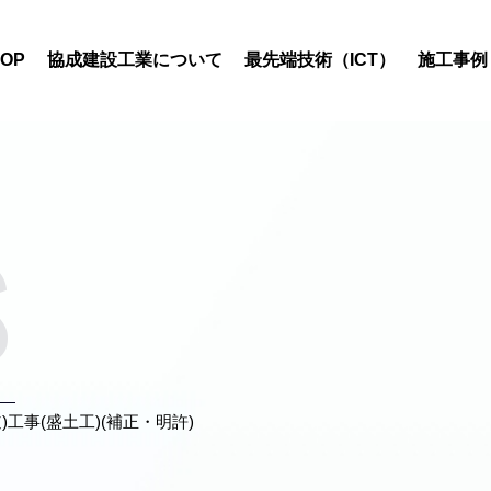
TOP
協成建設工業について
最先端技術（ICT）
施工事例
s
工事(盛土工)(補正・明許)