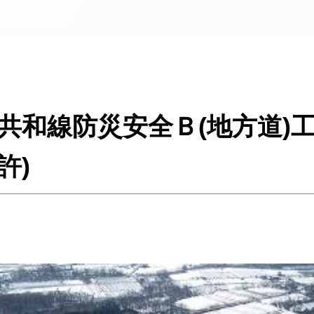
共和線防災安全Ｂ(地方道)工
許)