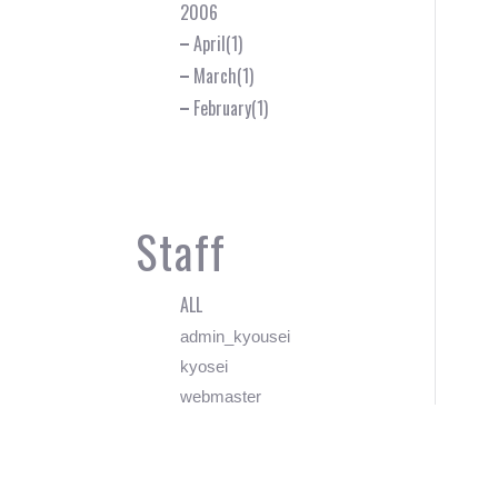
2006
April(1)
March(1)
February(1)
Staff
ALL
admin_kyousei
kyosei
webmaster