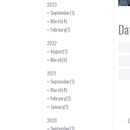
2023
September(1)
March(4)
Da
February(1)
2022
August(1)
March(5)
2021
September(1)
March(4)
February(2)
January(1)
2020
O
September(1)