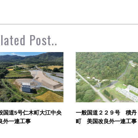
lated Post..
般国道２２９号 積丹
共和北インター線道路
 美国改良外一連工事
工事外（下部工外）