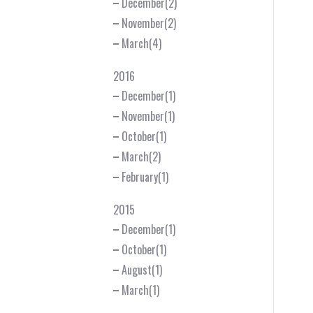
December(2)
November(2)
March(4)
2016
December(1)
November(1)
October(1)
March(2)
February(1)
2015
December(1)
October(1)
August(1)
March(1)