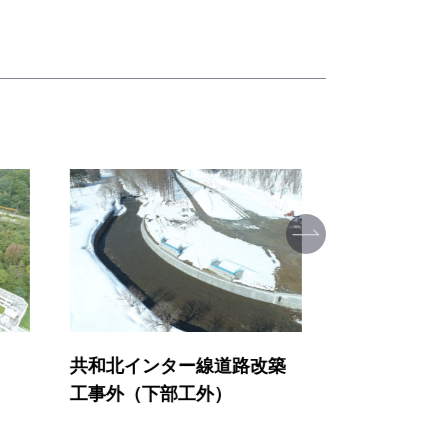
改築
一般国道５号 余市町 モンガ
一般国道5号
ク改良工事
良工事