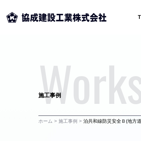
Work
施工事例
ホーム
施工事例
泊共和線防災安全Ｂ(地方道)