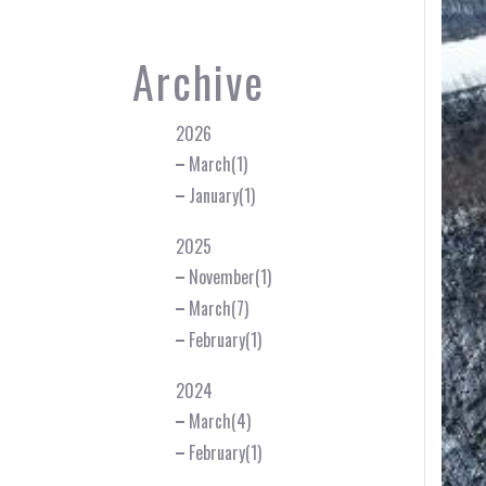
Archive
2026
March(1)
January(1)
2025
November(1)
March(7)
February(1)
2024
March(4)
February(1)