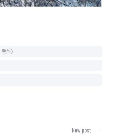
・明許)
New post