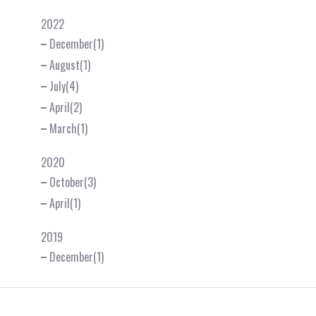
2022
December(1)
August(1)
July(4)
April(2)
March(1)
2020
October(3)
April(1)
2019
December(1)