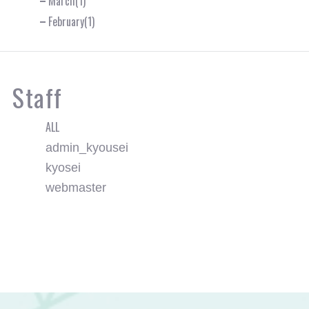
March(1)
February(1)
Staff
ALL
admin_kyousei
kyosei
webmaster