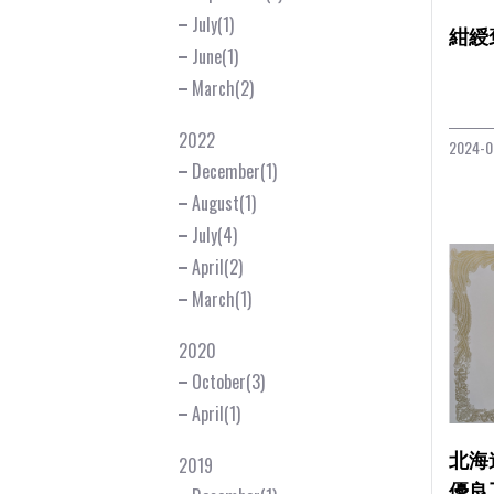
July(1)
紺綬
June(1)
March(2)
2022
2024-0
December(1)
August(1)
July(4)
April(2)
March(1)
2020
October(3)
April(1)
北海
2019
優良