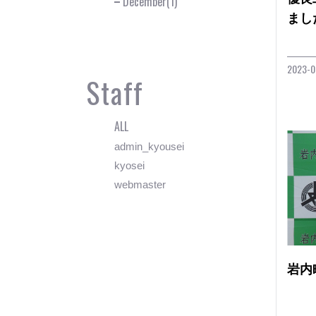
December(1)
まし
2023-0
Staff
ALL
admin_kyousei
kyosei
webmaster
岩内