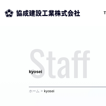
Staff
kyosei
ホーム
kyosei