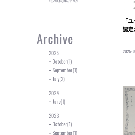
「ユ
認定
Archive
2025-0
2025
October(1)
September(1)
July(2)
2024
June(1)
2023
October(1)
September(1)