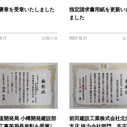
褒章を受章いたしました
指定請求書用紙を更新い
ました
お知らせ
お
6-17
2023-10-27
道開発局 小樽開発建設部
前田建設工業株式会社北
工事等局長表彰を受賞し
支店 協力会社部門 支